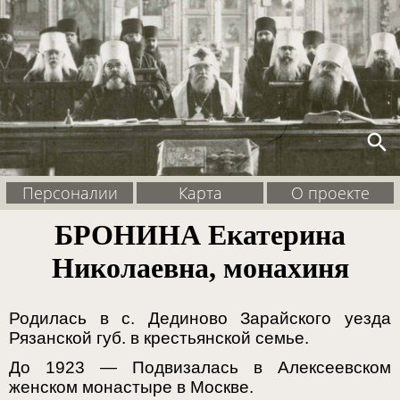
search
Персоналии
Карта
О проекте
БРОНИНА Екатерина
Николаевна, монахиня
Родилась в с. Дединово Зарайского уезда
Рязанской губ. в крестьянской семье.
До 1923 — Подвизалась в Алексеевском
женском монастыре в Москве.